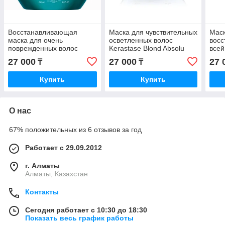
Восстанавливающая
Маска для чувствительных
Маск
маска для очень
осветленных волос
восс
поврежденных волос
Kerastase Blond Absolu
всей
Kerastase Resistance
Cicaextreme 200 мл..
Resi
27 000
27 000
27 
₸
₸
Therapiste Masque 200
Exte
мл.
Купить
Купить
О нас
67% положительных из 6 отзывов за год
Работает с 29.09.2012
г. Алматы
Алматы, Казахстан
Контакты
Сегодня работает с 10:30 до 18:30
Показать весь график работы