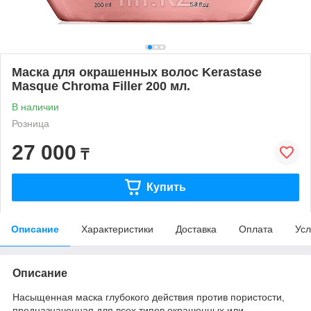
Маска для окрашенных волос Kerastase
Masque Chroma Filler 200 мл.
В наличии
Розница
27 000
₸
Купить
Описание
Характеристики
Доставка
Оплата
Усл
Описание
Насыщенная маска глубокого действия против пористости,
предназначенная для всех типов окрашенных или