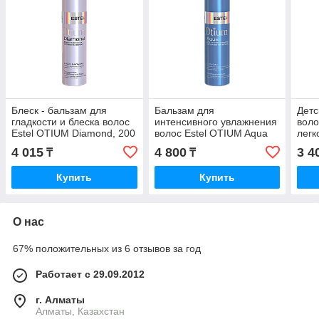
Блеск - бальзам для
Бальзам для
Детс
гладкости и блеска волос
интенсивного увлажнения
воло
Estel OTIUM Diamond, 200
волос Estel OTIUM Aqua
легк
мл.
200 мл.
мл.
4 015
4 800
3 4
₸
₸
Купить
Купить
О нас
67% положительных из 6 отзывов за год
Работает с 29.09.2012
г. Алматы
Алматы, Казахстан