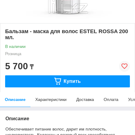
Бальзам - маска для волос ESTEL ROSSA 200
мл.
В наличии
Розница
5 700
₸
Купить
Описание
Характеристики
Доставка
Оплата
Усл
Описание
Обеспечивает питание волос, дарит им плотность,
шелковистость. Коллаген и розовый воск способствуют