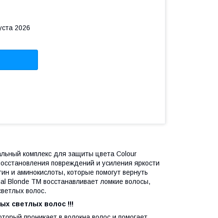
уста 2026
льный комплекс для защиты цвета Сolour
восстановления повреждений и усиления яркости
ин и аминокислоты, которые помогут вернуть
al Blonde TM восстанавливает ломкие волосы,
светлых волос.
х светлых волос !!!
оторый проникает в волокна волос и помогает