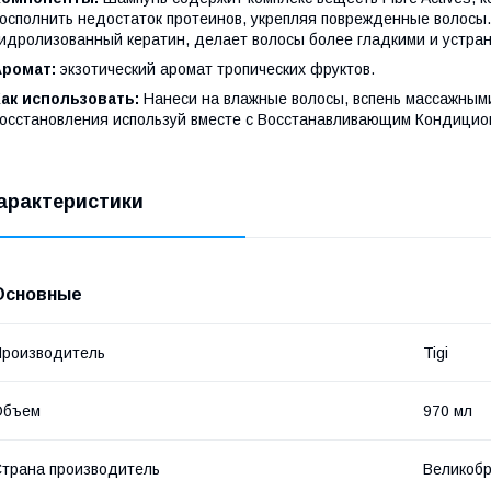
осполнить недостаток протеинов, укрепляя поврежденные волосы
идролизованный кератин, делает волосы более гладкими и устра
Аромат:
экзотический аромат тропических фруктов.
Как использовать:
Нанеси на влажные волосы, вспень массажными
осстановления используй вместе с Восстанавливающим Кондицион
арактеристики
Основные
роизводитель
Tigi
Объем
970 мл
трана производитель
Великоб