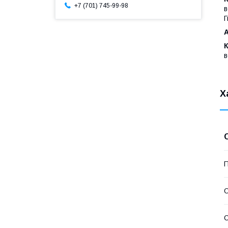
+7 (701) 745-99-98
в
Г
в
Х
П
С