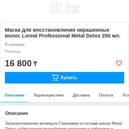
Маска для восстановления окрашенных
волос Loreal Professional Metal Detox 250 мл.
В наличии
Розница
16 800
₸
Купить
Описание
Характеристики
Доставка
Оплата
Усл
Описание
Запатентованная молекула Гликоамин в составе маски Metal
Detox нейтрализует воздействие металлов и заботится о