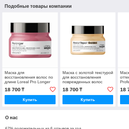
Подобные товары компании
Маска для
Маска с золотой текстурой
Маск
восстановления волос по
для восстановления
отте
длине Loreal Pro Longer
поврежденных волоc
Prof
Masque 250 мл.
L'Oreal Absolut Repair Gold
Blon
18 700
18 700
18 
₸
₸
Masque 250 мл.
Купить
Купить
О нас
67% положительных из 6 отзывов за год