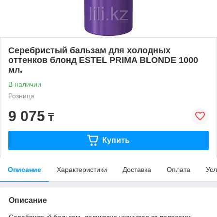
Серебристый бальзам для холодных
оттенков блонд ESTEL PRIMA BLONDE 1000
мл.
В наличии
Розница
9 075
₸
Купить
Описание
Характеристики
Доставка
Оплата
Усл
Описание
Серебристый бальзам, деликатно ухаживая за волосами,