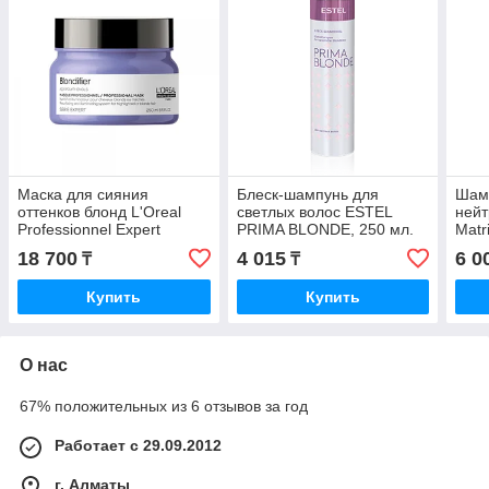
Маска для сияния
Блеск-шампунь для
Шам
оттенков блонд L'Oreal
светлых волос ESTEL
нейт
Professionnel Еxpert
PRIMA BLONDE, 250 мл.
Matr
Blondifier Masque 250 мл.
Silv
18 700
4 015
6 0
₸
₸
Sham
Купить
Купить
О нас
67% положительных из 6 отзывов за год
Работает с 29.09.2012
г. Алматы