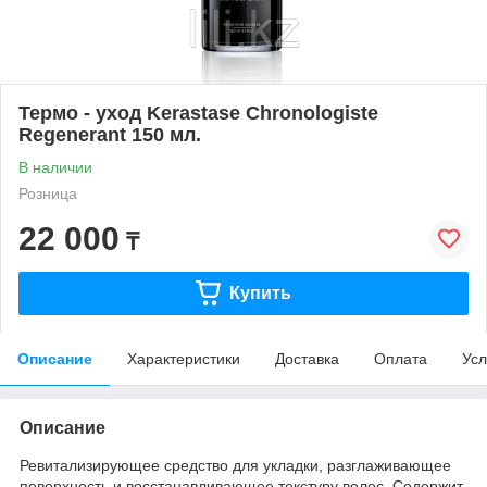
Термо - уход Kerastase Chronologiste
Regenerant 150 мл.
В наличии
Розница
22 000
₸
Купить
Описание
Характеристики
Доставка
Оплата
Усл
Описание
Ревитализирующее средство для укладки, разглаживающее
поверхность и восстанавливающее текстуру волос. Содержит