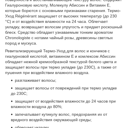
Гиалуроновую кислоту, Молекулу Абиссин и Витамин Е,
которые борются с основными признаками старения. Термо-
Уход Régénérant защищает от высоких температур (до 230
°С) и от воздействия влажности на 24 часа. Облегчает
укладку, возвращает волосам упругость и придает роскошный
блеск. Средство обладает узнаваемым тонким ароматом
Chronologiste с нотами чайный розы, древесины светлых
пород и мускуса.
Ревитализирующий Термо-Уход для волос и кончиков с
гиалурновой кислотой, витамином Е и комлексом Абиссин
обладает нежной кремообразной текстурой белого цвета и
защищает волосы при термо укладке (до 230С), а также от
пушения при воздействии влажного воздуха.
разглаживает волосы;
защищает волосы от повреждений при термо укладке
до 230C;
защищает от воздействия влажности до 24 часов при
влажности воздуха до 80%;
запечатывает кутикулу волос, предохраняя их от
вредного воздействия окружающей среды;
облегчает укладку.