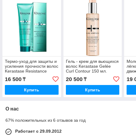
Термо-уход для защиты и
Гель - крем для вьющихся
Моло
усиления прочности волос
волос Kerastase Gelée
лёгк
Kerastase Resistance
Curl Contour 150 мл.
движ
Extentioniste Thermique
Disc
16 500
20 500
19 
₸
₸
150 мл.
Flui
Купить
Купить
О нас
67% положительных из 6 отзывов за год
Работает с 29.09.2012