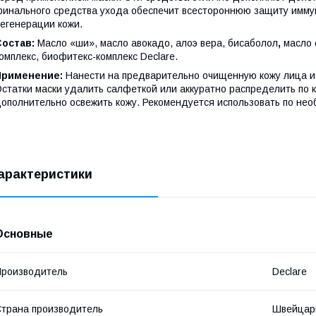
инального средства ухода обеспечит всестороннюю защиту иммун
егенерации кожи.
Состав:
Масло «ши», масло авокадо,
алоэ вера, бисаболол
,
масл
омплекс, биофитекс-комплекс Declare.
Применение:
Нанести на предварительно очищенную кожу лица и 
статки маски удалить салфеткой или аккуратно распределить по 
ополнительно освежить кожу. Рекомендуется использовать по нео
арактеристики
Основные
роизводитель
Declare
трана производитель
Швейцар