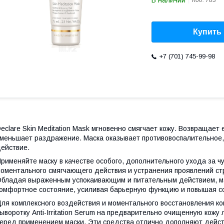
В наличии
Код:
783
Купить
+7 (701) 745-99-98
eclare Skin Meditation Mask мгновенно смягчает кожу. Возвращает
меньшает раздражение. Маска оказывает противовоспалительное
ействие.
рименяйте маску в качестве особого, дополнительного ухода за ч
оментального смягчающего действия и устранения проявлений стр
бладая выраженным успокаивающим и питательным действием, ма
омфортное состояние, усиливая барьерную функцию и повышая с
ля комплексного воздействия и моментального восстановления ко
ыворотку Anti-Irritation Serum на предварительно очищенную кожу 
еред применением маски. Эти средства отлично дополняют действие