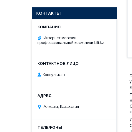
КОНТАКТЫ
Интернет магазин
профессиональной косметики Lili.kz
Консультант
D
у
д
П
м
О
Алматы, Казахстан
к
Д
с
п