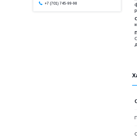
+7 (701) 745-99-98
ф
р
к
О
д
Х
П
С