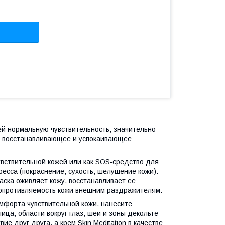
 ей нормальную чувствительность, значительно
, восстанавливающее и успокаивающее
увствительной кожей или как SOS-средство для
есса (покраснение, сухость, шелушение кожи).
ска оживляет кожу, восстанавливает ее
опротивляемость кожи внешним раздражителям.
мфорта чувствительной кожи, нанесите
лица, области вокруг глаз, шеи и зоны декольте
 друг друга, а крем Skin Meditation в качестве