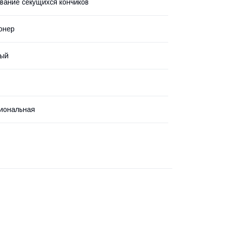
вание секущихся кончиков
онер
ый
иональная