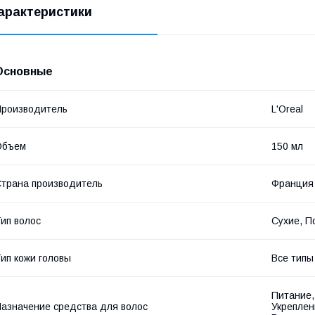
арактеристики
Основные
роизводитель
L'Oreal
Объем
150 мл
трана производитель
Франция
ип волос
Сухие, П
ип кожи головы
Все типы
Питание,
азначение средства для волос
Укреплен