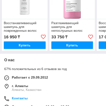
Восстанавливающий
Разглаживающий
Вос
шампунь для
шампунь для
шамп
поврежденных волос
непослушных волос
пов
REPAIR SHAMPOO
L’Oreal Professionnel Liss
Kera
16 950
33 750
17 
₸
₸
Selective Professional 1000
Unlimited 1500 мл.
Ther
мл.
Sha
Купить
Купить
О нас
67% положительных из 6 отзывов за год
Работает с 29.09.2012
г. Алматы
Алматы, Казахстан
Контакты