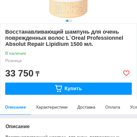
Восстанавливающий шампунь для очень
поврежденных волос L`Oreal Professionnel
Absolut Repair Lipidium 1500 мл.
В наличии
Розница
33 750
₸
Купить
Описание
Характеристики
Доставка
Оплата
Усл
Описание
Восстанавливающий шампунь для очень поврежденных