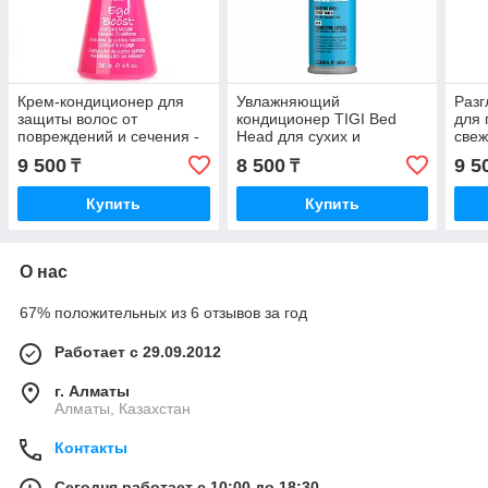
Крем-кондиционер для
Увлажняющий
Раз
защиты волос от
кондиционер TIGI Bed
для 
повреждений и сечения -
Head для сухих и
свеж
TIGI Bed Head Ego Boost
поврежденных волос
Afte
9 500
8 500
9 5
₸
₸
200 мл.
Recovery 400 мл.
Купить
Купить
О нас
67% положительных из 6 отзывов за год
Работает с 29.09.2012
г. Алматы
Алматы, Казахстан
Контакты
Сегодня работает с 10:00 до 18:30