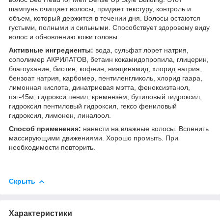
шампунь очищает волосы, придает текстуру, контроль и
объем, который держится в течении дня. Волосы остаются
густыми, полными и сильными. Способствует здоровому виду
волос и обновлению кожи головы.
Активные ингредиенты:
вода, сульфат лорет натрия,
сополимер АКРИЛАТОВ, бетаин кокамидопропила, глицерин,
благоухание, биотин, кофеин, ниацинамид, хлорид натрия,
бензоат натрия, карбомер, пентиленгликоль, хлорид гаара,
лимонная кислота, динатриевая мэтта, феноксиэтанол,
пэг-45м, гидрокси пенил, кремнезём, бутиловый гидроксил,
гидроксил пентиловый гидроксил, гексо фениловый
гидроксил, лимонен, линалоол.
Способ применения:
нанести на влажные волосы. Вспенить
массирующими движениями. Хорошо промыть. При
необходимости повторить.
Скрыть
Характеристики