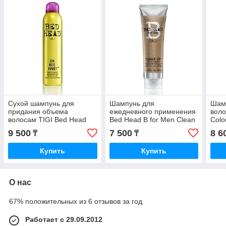
Сухой шампунь для
Шампунь для
Шам
придания объема
ежедневного применения
воло
волосам TIGI Bed Head
Bed Head B for Men Clean
Colo
Oh Bee Hive 238 мл.
Up Daily Shampoo 250 мл.
9 500
7 500
8 6
₸
₸
Купить
Купить
О нас
67% положительных из 6 отзывов за год
Работает с 29.09.2012