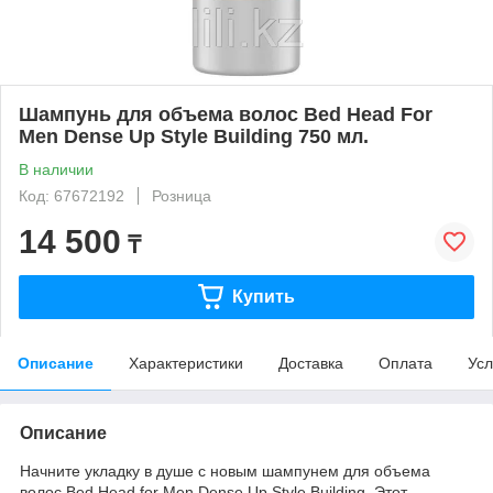
Шампунь для объема волос Bed Head For
Men Dense Up Style Building 750 мл.
В наличии
Код: 67672192
Розница
14 500
₸
Купить
Описание
Характеристики
Доставка
Оплата
Усл
Описание
Начните укладку в душе с новым шампунем для объема
волос Bed Head for Men Dense Up Style Building. Этот