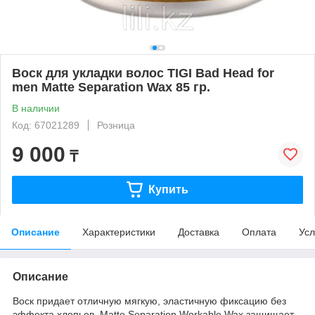
Воск для укладки волос TIGI Bad Head for
men Matte Separation Wax 85 гр.
В наличии
Код: 67021289
Розница
9 000
₸
Купить
Описание
Характеристики
Доставка
Оплата
Усл
Описание
Воск придает отличную мягкую, эластичную фиксацию без
эффекта хлопьев. Matte Separation Workable Wax защищает