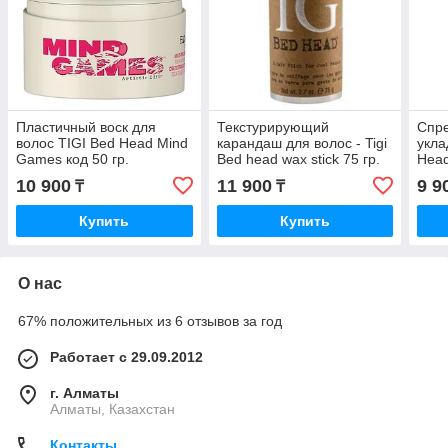
Пластичный воск для
Текстурирующий
Спре
волос TIGI Bed Head Mind
карандаш для волос - Tigi
укла
Games код 50 гр.
Bed head wax stick 75 гр.
Head
мл.
10 900
11 900
9 9
₸
₸
Купить
Купить
О нас
67% положительных из 6 отзывов за год
Работает с 29.09.2012
г. Алматы
Алматы, Казахстан
Контакты