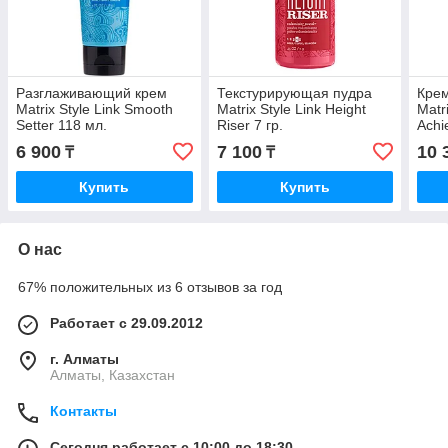
Разглаживающий крем
Текстурирующая пудра
Крем
Matrix Style Link Smooth
Matrix Style Link Height
Matr
Setter 118 мл.
Riser 7 гр.
Achi
past
6 900
7 100
10 
₸
₸
Купить
Купить
О нас
67% положительных из 6 отзывов за год
Работает с 29.09.2012
г. Алматы
Алматы, Казахстан
Контакты
Сегодня работает с 10:00 до 18:30