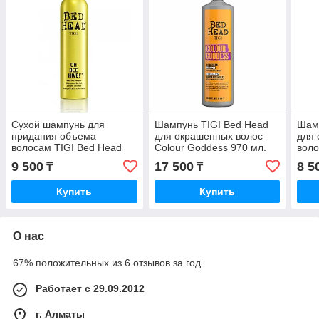
Сухой шампунь для
Шампунь TIGI Bed Head
Шамп
придания объема
для окрашенных волос
для 
волосам TIGI Bed Head
Colour Goddess 970 мл.
воло
Oh Bee Hive 238 мл.
мл.
9 500
17 500
8 5
₸
₸
Купить
Купить
О нас
67% положительных из 6 отзывов за год
Работает с 29.09.2012
г. Алматы