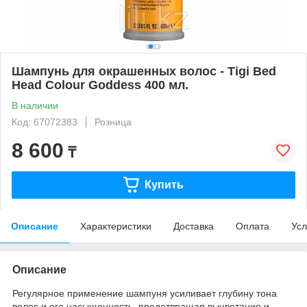
Шампунь для окрашенных волос - Tigi Bed
Head Colour Goddess 400 мл.
В наличии
Код: 67072383
Розница
8 600
₸
Купить
Описание
Характеристики
Доставка
Оплата
Усл
Описание
Регулярное применение шампуня усиливает глубину тона
волос и его насыщенность, предотвращая выцветание и