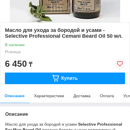
Масло для ухода за бородой и усами -
Selective Professional Cemani Beard Oil 50 мл.
В наличии
Розница
6 450
₸
Купить
Описание
Характеристики
Доставка
Оплата
Усл
Описание
Масло для ухода за бородой и усами
Selective Professional
For Man Beard Oil
придает бороде и усам великолепный