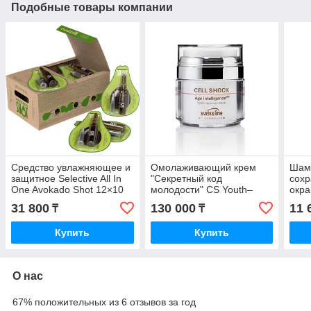
Подобные товары компании
Средство увлажняющее и
Омолаживающий крем
Шам
защитное Selective All In
"Секретный код
сохр
One Avokado Shot 12×10
молодости" CS Youth–
окра
мл.
Inducing Сream 50 мл.
Prof
31 800
130 000
11 
₸
₸
Colo
Купить
Купить
О нас
67% положительных из 6 отзывов за год