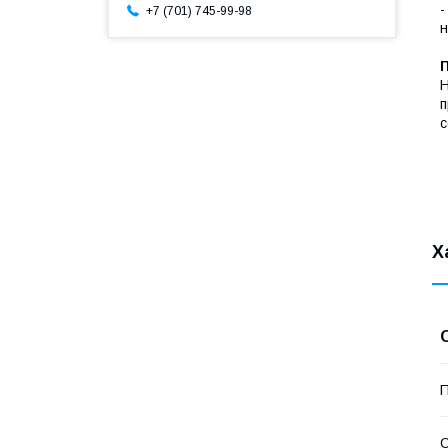
-
+7 (701) 745-99-98
н
Н
п
с
Х
П
С