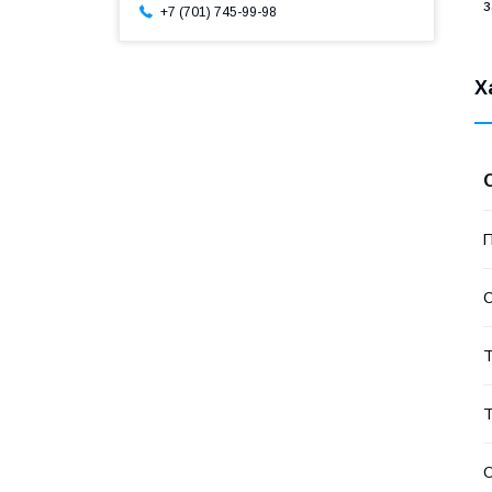
з
+7 (701) 745-99-98
Х
П
С
Т
Т