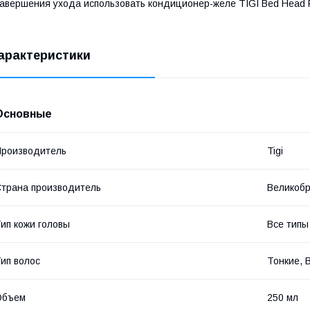
авершения ухода использовать кондиционер-желе TIGI Bed Head Full
арактеристики
Основные
роизводитель
Tigi
трана производитель
Великоб
ип кожи головы
Все типы
ип волос
Тонкие, 
Объем
250 мл