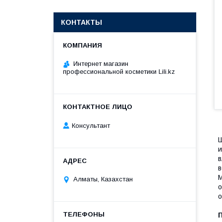
КОНТАКТЫ
Интернет магазин
профессиональной косметики Lili.kz
Консультант
Ш
и
в
в
М
Алматы, Казахстан
о
о