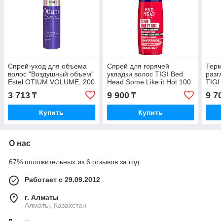
Спрей-уход для объема
Спрей для горячей
Тер
волос "Воздушный объем"
укладки волос TIGI Bed
раз
Estel OTIUM VOLUME, 200
Head Some Like it Hot 100
TIGI
мл.
мл.
Out 
3 713
9 900
9 7
₸
₸
Купить
Купить
О нас
67% положительных из 6 отзывов за год
Работает с 29.09.2012
г. Алматы
Алматы, Казахстан