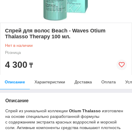
Cпрей для волос Beach - Waves Otium
Thalasso Therapy 100 мл.
Нет в наличии
Розница
4 300
₸
Описание
Характеристики
Доставка
Оплата
Усл
Описание
Спрей из уникальной коллекции
O
tium
T
halasso
изготовлен
на основе специально разработанной формулы
с содержанием экстракта красных водорослей и морской
соли. Активные компоненты средства повышают плотность