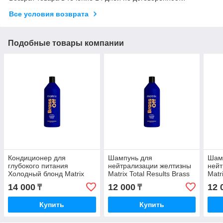
Все условия возврата
Подобные товары компании
Кондиционер для
Шампунь для
Шам
глубокого питания
нейтрализации желтизны
нейт
Холодный блонд Matrix
Matrix Total Results Brass
Matr
Total Results Brass Off
Off 1000 мл.
Silv
14 000
12 000
12 
₸
₸
1000 мл.
Sham
Купить
Купить