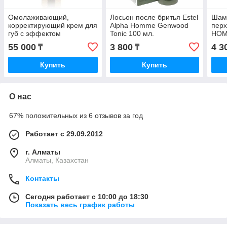
Омолаживающий,
Лосьон после бритья Estel
Шамп
корректирующий крем для
Alpha Homme Genwood
перх
губ с эффектом
Tonic 100 мл.
HOM
увеличения Lip Zone
55 000
3 800
4 3
₸
₸
Corrective Complex 15 мл.
Купить
Купить
О нас
67% положительных из 6 отзывов за год
Работает с 29.09.2012
г. Алматы
Алматы, Казахстан
Контакты
Сегодня работает с 10:00 до 18:30
Показать весь график работы