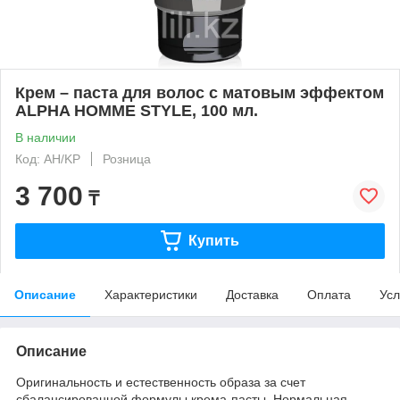
Крем – паста для волос с матовым эффектом
ALPHA HOMME STYLE, 100 мл.
В наличии
Код: AH/KP
Розница
3 700
₸
Купить
Описание
Характеристики
Доставка
Оплата
Усл
Описание
Оригинальность и естественность образа за счет
сбалансированной формулы крема-пасты. Нормальная