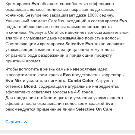
Крем-краска
Evo
обладает способностью эффективно
окрашивать волосы, полностью покрывая их до самых
кончиков. Безупречно закрашивает даже 100% седину.
Уникальный элемент Ceraflux, входящий в состав краски
Evo
,
надолго обеспечивает волосы насыщенностью цвета
и сиянием. Формула Ceraflux наполняет волосы живительной
влагой и сглаживает даже чрезвычайно пористые волосы.
Составляющими крем-краски
Selective Evo
также являются
ухаживающие компоненты, защищающие кожу головы
от разного рода раздражений и придающие продукту
приятный аромат.
Чтобы воплотить в жизнь самые невероятные идеи,
в ассортименте крем-краски
Evo
представлены корректоры
Evo Mix
и усилители пигмента
Combi Color
. А группа
оттенков
Blond
, содержащая натуральные ингредиенты,
эффективно осветляет волосы на 4-5 тонов.
Для продления стойкости цвета и усиления ухаживающего
эффекта после окрашивания волос крем-краской
Evo
рекомендуется применение линии
Selective On Care
.
Скрыть