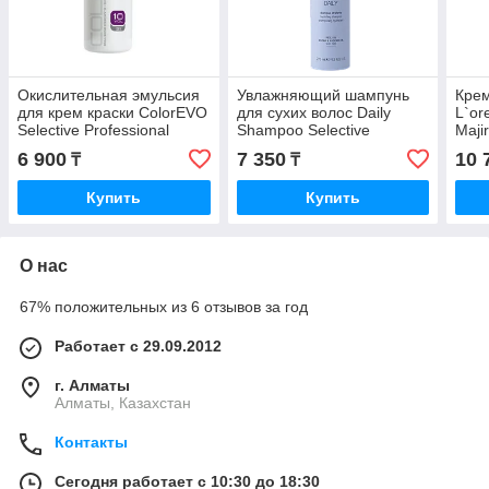
Окислительная эмульсия
Увлажняющий шампунь
Крем
для крем краски ColorEVO
для сухих волос Daily
L`or
Selective Professional
Shampoo Selective
Majir
Colorevo Oxy 3% (10vol),
Professional 275 мл.
50 г
6 900
7 350
10 
₸
₸
1000 мл.
Купить
Купить
О нас
67% положительных из 6 отзывов за год
Работает с 29.09.2012
г. Алматы
Алматы, Казахстан
Контакты
Сегодня работает с 10:30 до 18:30