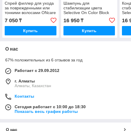
Спрей филлер для ухода
Шампунь для
Кон
за поврежденными или
стабилизации цвета
стаб
тонкими волосами ONcare
Selective On Color Block
Sele
Refill Densi-Fill Fast Foam
1000 мл.
Bloc
7 050
16 950
16 
₸
₸
200 мл.
Купить
Купить
О нас
67% положительных из 6 отзывов за год
Работает с 29.09.2012
г. Алматы
Алматы, Казахстан
Контакты
Сегодня работает с 10:00 до 18:30
Показать весь график работы
О нас