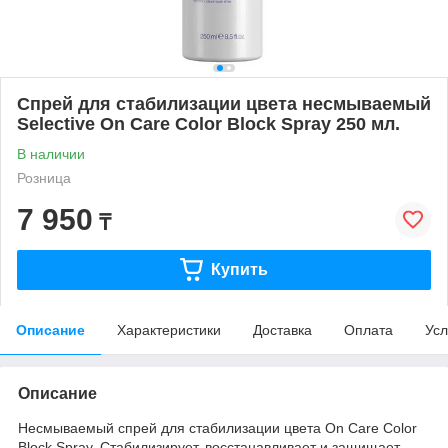
Спрей для стабилизации цвета несмываемый
Selective On Care Color Block Spray 250 мл.
В наличии
Розница
7 950
₸
Купить
Описание
Характеристики
Доставка
Оплата
Усл
Описание
Несмываемый спрей для стабилизации цвета On Care Сolor
Block Spray. Стабилизирует, восстанавливает и защищает