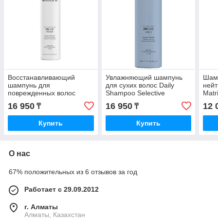
Восстанавливающий
Увлажняющий шампунь
Шам
шампунь для
для сухих волос Daily
нейт
поврежденных волос
Shampoo Selective
Matr
REPAIR SHAMPOO
Professional 1000 мл.
Silv
16 950
16 950
12 
₸
₸
Selective Professional 1000
Sham
мл.
Купить
Купить
О нас
67% положительных из 6 отзывов за год
Работает с 29.09.2012
г. Алматы
Алматы, Казахстан