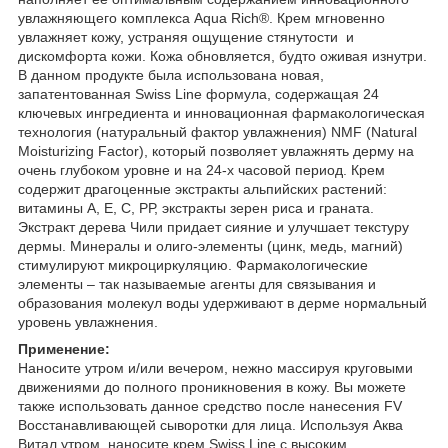
увлажняющего комплекса Aqua Rich®. Крем мгновенно
увлажняет кожу, устраняя ощущение стянутости и
дискомфорта кожи. Кожа обновляется, будто оживая изнутри.
В данном продукте была использована новая,
запатентованная Swiss Line формула, содержащая 24
ключевых ингредиента и инновационная фармакологическая
технология (натуральный фактор увлажнения) NMF (Natural
Moisturizing Factor), который позволяет увлажнять дерму на
очень глубоком уровне и на 24-х часовой период. Крем
содержит драгоценные экстракты альпийских растений:
витамины А, Е, С, РР, экстракты зерен риса и граната.
Экстракт дерева Чили придает сияние и улучшает текстуру
дермы. Минералы и олиго-элементы (цинк, медь, магний)
стимулируют микроциркуляцию. Фармакологические
элементы – так называемые агенты для связывания и
образования молекул воды удерживают в дерме нормальный
уровень увлажнения.
Применение:
Наносите утром и/или вечером, нежно массируя круговыми
движениями до полного проникновения в кожу. Вы можете
также использовать данное средство после нанесения FV
Восстанавливающей сыворотки для лица. Используя Аква
Витал утром, наносите крем Swiss Line с высоким