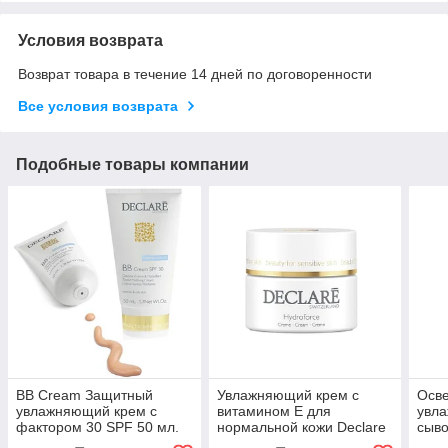
Условия возврата
Возврат товара в течение 14 дней по договоренности
Все условия возврата
Подобные товары компании
BB Cream Защитный
Увлажняющий крем с
Осв
увлажняющий крем с
витамином E для
увл
фактором 30 SPF 50 мл.
нормальной кожи Declare
сыво
Hydroforce Cream 50 мл.
Gel 