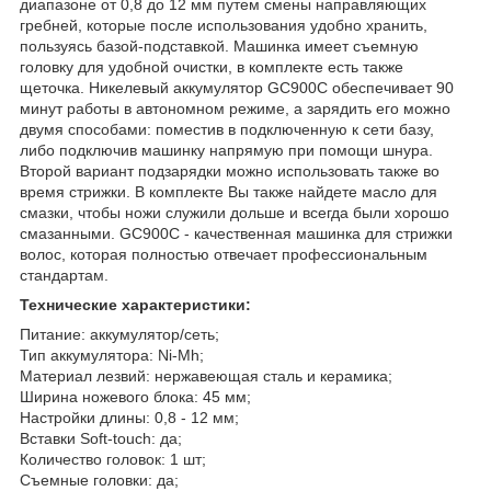
диапазоне от 0,8 до 12 мм путем смены направляющих
гребней, которые после использования удобно хранить,
пользуясь базой-подставкой. Машинка имеет съемную
головку для удобной очистки, в комплекте есть также
щеточка. Никелевый аккумулятор GC900C обеспечивает 90
минут работы в автономном режиме, а зарядить его можно
двумя способами: поместив в подключенную к сети базу,
либо подключив машинку напрямую при помощи шнура.
Второй вариант подзарядки можно использовать также во
время стрижки. В комплекте Вы также найдете масло для
смазки, чтобы ножи служили дольше и всегда были хорошо
смазанными. GC900С - качественная машинка для стрижки
волос, которая полностью отвечает профессиональным
стандартам.
Технические характеристики:
Питание: аккумулятор/сеть;
Тип аккумулятора: Ni-Mh;
Материал лезвий: нержавеющая сталь и керамика;
Ширина ножевого блока: 45 мм;
Настройки длины: 0,8 - 12 мм;
Вставки Soft-touch: да;
Количество головок: 1 шт;
Съемные головки: да;