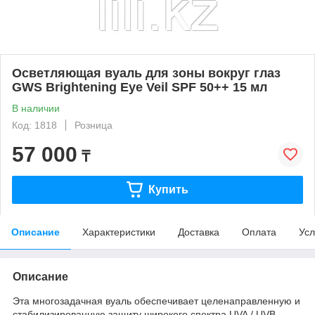
Осветляющая вуаль для зоны вокруг глаз
GWS Brightening Eye Veil SPF 50++ 15 мл
В наличии
Код: 1818
Розница
57 000
₸
Купить
Описание
Характеристики
Доставка
Оплата
Усл
Описание
Эта многозадачная вуаль обеспечивает целенаправленную и
стабилизированную защиту широкого спектра UVA / UVB