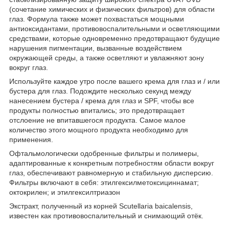
(сочетание химических и физических фильтров) для области
глаз. Формула также может похвастаться мощными
антиоксидантами, противовоспалительными и осветляющими
средствами, которые одновременно предотвращают будущие
нарушения пигментации, вызванные воздействием
окружающей среды, а также осветляют и увлажняют зону
вокруг глаз.
Используйте каждое утро после вашего крема для глаз и / или
бустера для глаз. Подождите несколько секунд между
нанесением бустера / крема для глаз и SPF, чтобы все
продукты полностью впитались; это предотвращает
отслоение не впитавшегося продукта. Самое малое
количество этого мощного продукта необходимо для
применения.
Офтальмологически одобренные фильтры и полимеры,
адаптированные к конкретным потребностям области вокруг
глаз, обеспечивают равномерную и стабильную дисперсию.
Фильтры включают в себя: этилгексилметоксициннамат;
октокрилен; и этилгексилтриазон
Экстракт, полученный из корней Scutellaria baicalensis,
известен как противовоспалительный и снимающий отёк.