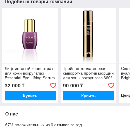
Подобные товары компании
Лифтинговый концентрат
Тройная коллагеновая
Све
для кожи вокруг глаз
сыворотка против морщин
вуал
Essential Eye Lifting Serum
для зоны вокруг глаз 360°
Brig
15 мл.
Anti-Wrinkle Eye Zone
SPF 
32 000
90 000
₸
₸
Serum 15 мл.
Цен
Купить
Купить
О нас
67% положительных из 6 отзывов за год