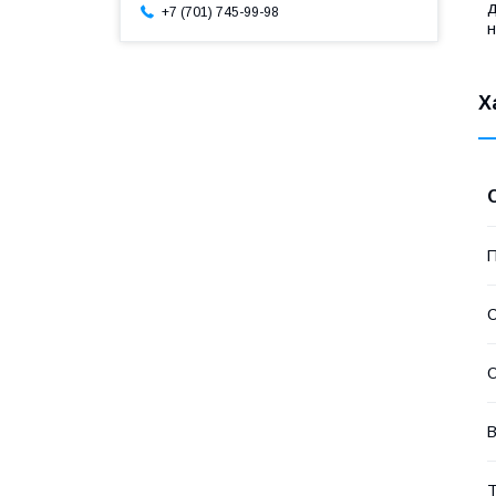
д
+7 (701) 745-99-98
н
Х
П
С
В
Т