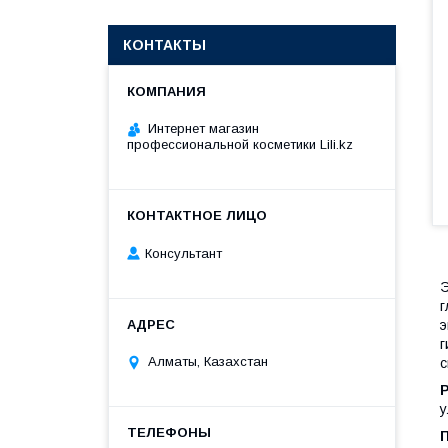
КОНТАКТЫ
Интернет магазин
профессиональной косметики Lili.kz
Консультант
Э
г
э
г
Алматы, Казахстан
с
у