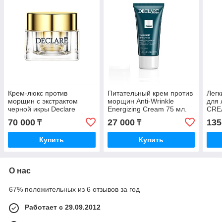
Крем-люкс против
Питательный крем против
Легк
морщин с экстрактом
морщин Anti-Wrinkle
для 
черной икры Declare
Energizing Cream 75 мл.
CRE
Luxury Anti-Wrinkle Cream
70 000
27 000
135
₸
₸
50 мл.
Купить
Купить
О нас
67% положительных из 6 отзывов за год
Работает с 29.09.2012