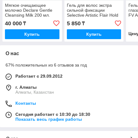
Мягкое очищающее
Гель для волос экстра
Гель
молочко Declare Gentle
сильной фиксации
гла
Cleansing Milk 200 мл.
Selective Artistic Flair Hold
FV A
Extra Strong Hair Gel 250
Eye 
40 000
5 850
₸
₸
мл.
Цен
Купить
Купить
О нас
67% положительных из 6 отзывов за год
Работает с 29.09.2012
г. Алматы
Алматы, Казахстан
Контакты
Сегодня работает с 10:30 до 18:30
Показать весь график работы