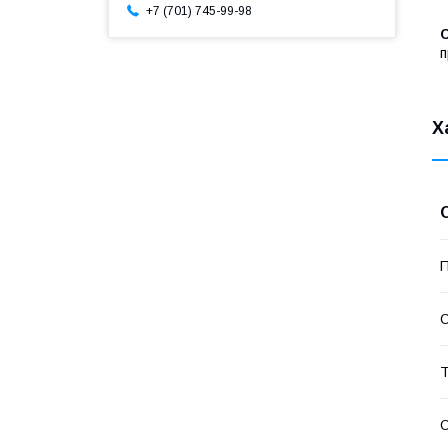
+7 (701) 745-99-98
п
Х
П
С
Т