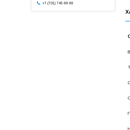
+7 (701) 745-99-98
Х
В
Т
С
П
Н