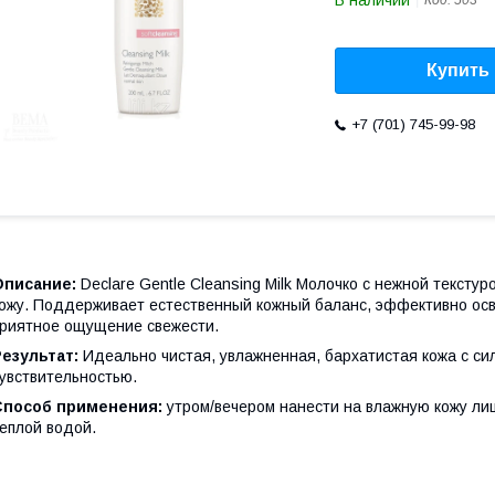
В наличии
Код:
503
Купить
+7 (701) 745-99-98
Описание:
Declare Gentle Cleansing Milk Молочко с нежной тексту
ожу. Поддерживает естественный кожный баланс, эффективно осв
риятное ощущение свежести.
Результат:
Идеально чистая, увлажненная, бархатистая кожа с си
увствительностью.
Способ применения:
утром/вечером нанести на влажную кожу л
еплой водой.