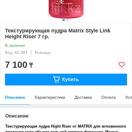
Текстурирующая пудра Matrix Style Link
Height Riser 7 гр.
В наличии
Код: 41 383
Розница
7 100
₸
Купить
Описание
Характеристики
Доставка
Оплата
Усл
Описание
Текстурирующая пудра
Hight Riser
от MATRIX для мгновенного
придания мега-объема сильной степени фиксации. Можно