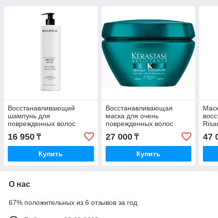
Восстанавливающий
Восстанавливающая
Маск
шампунь для
маска для очень
вос
поврежденных волос
поврежденных волос
Risa
REPAIR SHAMPOO
Kerastase Resistance
дейс
16 950
27 000
47 
₸
₸
Selective Professional 1000
Therapiste Masque 200
RISA
мл.
мл.
Купить
Купить
О нас
67% положительных из 6 отзывов за год