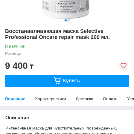
Восстанавливающая маска Selective
Professional Оncare repair mask 200 мл.
В наличии
Розница
9 400
₸
Купить
Описание
Характеристики
Доставка
Оплата
Усл
Описание
Интенсивная маска для чувствительных, поврежденных,
ломких волос. Мгновенно восстанавливает, оживляя и