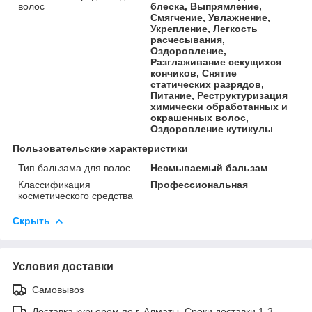
волос
блеска, Выпрямление,
Смягчение, Увлажнение,
Укрепление, Легкость
расчесывания,
Оздоровление,
Разглаживание секущихся
кончиков, Снятие
статических разрядов,
Питание, Реструктуризация
химически обработанных и
окрашенных волос,
Оздоровление кутикулы
Пользовательские характеристики
Тип бальзама для волос
Несмываемый бальзам
Классификация
Профессиональная
косметического средства
Скрыть
Условия доставки
Самовывоз
Доставка курьером по г. Алматы. Сроки доставки 1-3