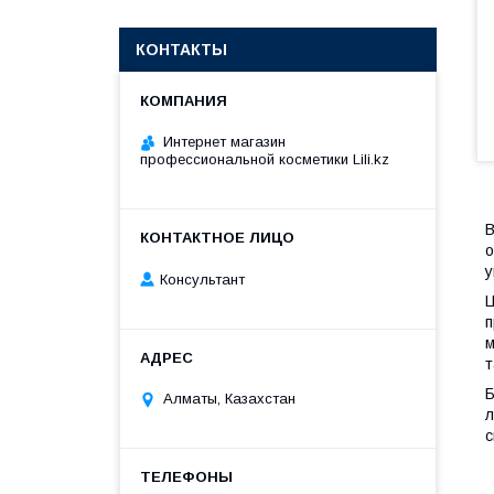
КОНТАКТЫ
Интернет магазин
профессиональной косметики Lili.kz
В
о
у
Консультант
Ц
п
м
т
Б
Алматы, Казахстан
л
с