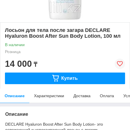
Лосьон для тела после загара DECLARE
Hyaluron Boost After Sun Body Lotion, 100 мл
В наличии
Розница
14 000
₸
Купить
Описание
Характеристики
Доставка
Оплата
Усл
Описание
DECLARE Hyaluron Boost After Sun Body Lotion- это
освежающий и успокаивающий лосьон с легким