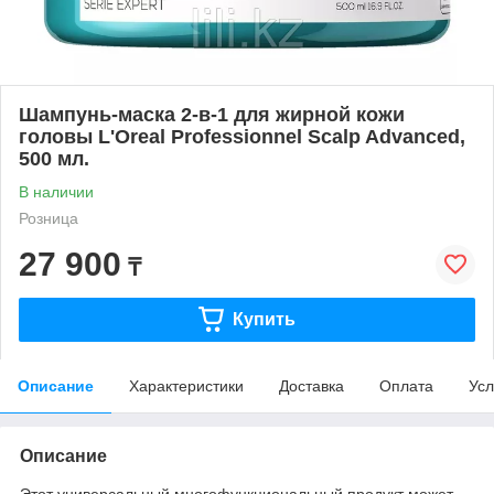
Шампунь-маска 2-в-1 для жирной кожи
головы L'Oreal Professionnel Scalp Advanced,
500 мл.
В наличии
Розница
27 900
₸
Купить
Описание
Характеристики
Доставка
Оплата
Усл
Описание
Этот универсальный многофункциональный продукт может