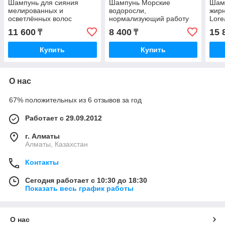
Шампунь для сияния
Шампунь Морские
Шам
мелированных и
водоросли,
жирн
осветлённых волос
нормализующий работу
Lore
L'Oreal Professionnel
сальных желез
ADV
11 600
8 400
15 
₸
₸
Blondifier Gloss Shampoo
SELECTIVE ALGHE
300 мл.
MARINE 1000 мл.
Купить
Купить
О нас
67% положительных из 6 отзывов за год
Работает с 29.09.2012
г. Алматы
Алматы, Казахстан
Контакты
Сегодня работает с 10:30 до 18:30
Показать весь график работы
О нас