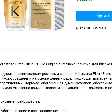
В наличии
Купить
+7 (701) 745-99-98
érastase Elixir Ultime L'Huile Originale Refillable: эликсир для блес
одарите вашим волосам роскошь и сияние с Kérastase Elixir Ultime L
ликсир, созданный на основе ценных масел, подходит для всех ти
оврежденных. Формула, обогащённая дикой камелией, обеспечивае
ликсир мгновенно придаёт волосам шелковистость, гладкость и не
сновные преимущества:
лубокое питание и восстановление волос.