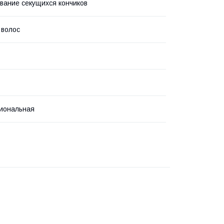
вание секущихся кончиков
 волос
иональная