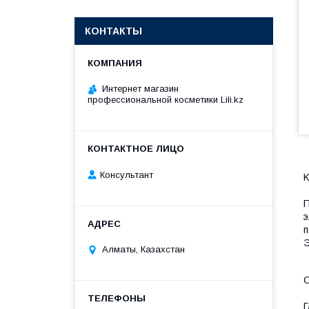
КОНТАКТЫ
Интернет магазин
профессиональной косметики Lili.kz
Консультант
K
П
э
п
Э
Алматы, Казахстан
О
Г