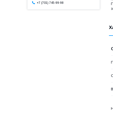
+7 (701) 745-99-98
П
з
Х
П
С
В
Н