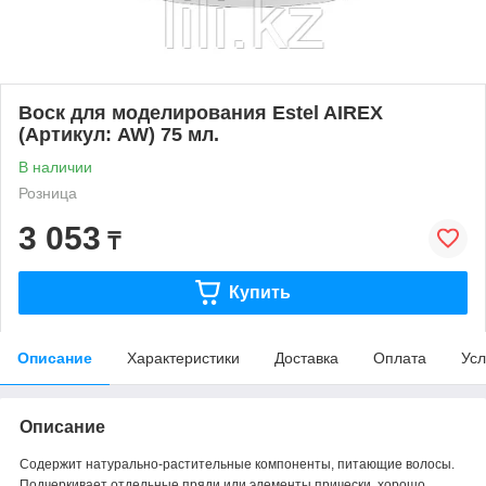
Воск для моделирования Estel AIREX
(Артикул: AW) 75 мл.
В наличии
Розница
3 053
₸
Купить
Описание
Характеристики
Доставка
Оплата
Усл
Описание
Содержит натурально-растительные компоненты, питающие волосы.
Подчеркивает отдельные пряди или элементы прически, хорошо