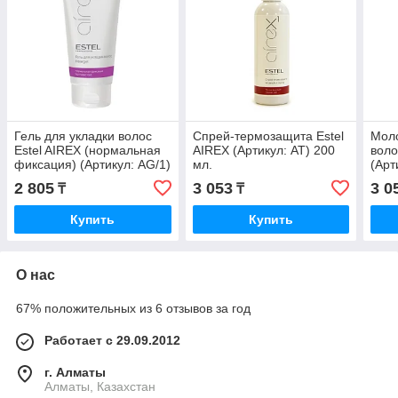
Гель для укладки волос
Спрей-термозащита Estel
Моло
Estel AIREX (нормальная
AIREX (Артикул: AT) 200
воло
фиксация) (Артикул: AG/1)
мл.
(Арт
200 мл.
2 805
3 053
3 0
₸
₸
Купить
Купить
О нас
67% положительных из 6 отзывов за год
Работает с 29.09.2012
г. Алматы
Алматы, Казахстан