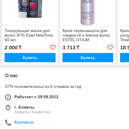
Тонирующая маска для
Крем-термозащита для
Крем
волос 8/76 Estel NewTone
гладкости и блеска волос
уход
60 мл.
ESTEL OTIUM
Total
Diamond,100 мл.
Tota
2 000
3 713
18 
₸
₸
Купить
Купить
О нас
67% положительных из 6 отзывов за год
Работает с 29.09.2012
г. Алматы
Алматы, Казахстан
Контакты