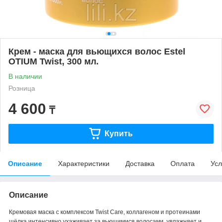
Крем - маска для вьющихся волос Estel
OTIUM Twist, 300 мл.
В наличии
Розница
4 600
₸
Купить
Описание
Характеристики
Доставка
Оплата
Усл
Описание
Кремовая маска с комплексом Twist Cаre, коллагеном и протеинами
шёлка интенсивно ухаживает за вьющимися волосами, увлажняет и