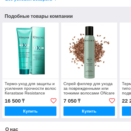
Подобные товары компании
Термо-уход для защиты и
Спрей филлер для ухода
Терм
усиления прочности волос
за поврежденными или
типо
Kerastase Resistance
тонкими волосами ONcare
под
Extentioniste Thermique
Refill Densi-Fill Fast Foam
терм
16 500
7 050
22 
₸
₸
150 мл.
200 мл.
Nutr
150 
Купить
Купить
О нас