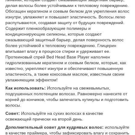
делая волосы более устойчивыми к тепловому повреждению.
Обогащен кератином и соевым белком для укрепления волос
изнутри, увлажняет и повышает эластичность. Волосы легко
распутываются, создавая защиту от будущих повреждений.
Содержит пленкообразующие полимеры и
кондиционирующие силиконы, которые создают
смазывающий защитный барьер, делая поверхность волос
более устойчивой к тепловому повреждению. Глицерин
впитывает влагу в процессе стирки и удерживает ее.
Протеиновый спрей Bed Head Base Player наполнен
гидролизованным кератином и соевым белком, которые, как
известно, укрепляют изнутри и обеспечивают повышенную
эластичность, а также кокосовым маслом, известным своим
увлажняющим эффектом!
Как использовать:
Используйте на свежевымытых,
подсушенных полотенцем волосах. Равномерно нанесите от
корней до кончиков, чтобы запечатать кутикулы и подготовить
волосы.
Совет:
Используйте на сухих волосах в качестве
освежающей прически на второй день.
Дополнительный совет для кудрявых волос:
используйте
в качестве праймера, чтобы зафиксировать влагу и сохранить