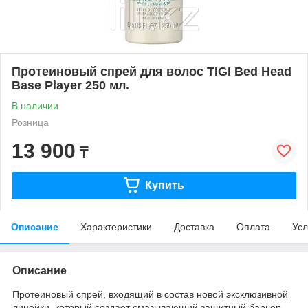
Протеиновый спрей для волос TIGI Bed Head
Base Player 250 мл.
В наличии
Розница
13 900
₸
Купить
Описание
Характеристики
Доставка
Оплата
Усл
Описание
Протеиновый спрей, входящий в состав новой эксклюзивной
линейки, который создает смазывающий защитный барьер,