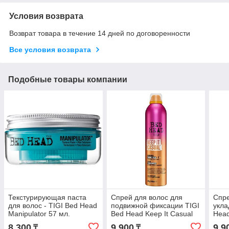
Условия возврата
Возврат товара в течение 14 дней по договоренности
Все условия возврата
Подобные товары компании
Текстурирующая паста
Спрей для волос для
Спре
для волос - TIGI Bed Head
подвижной фиксации TIGI
укла
Manipulator 57 мл.
Bed Head Keep It Casual
Head
400 мл.
мл.
8 300
9 900
9 9
₸
₸