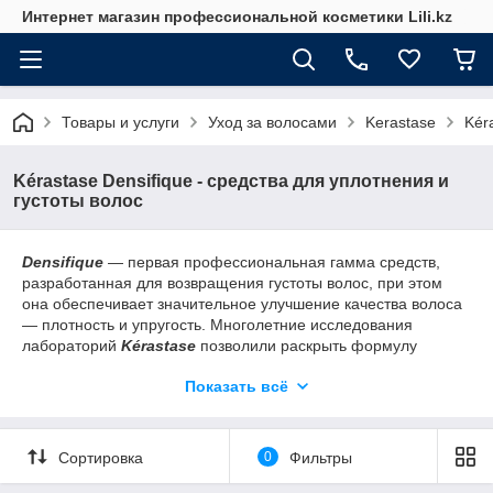
Интернет магазин профессиональной косметики Lili.kz
Товары и услуги
Уход за волосами
Kerastase
Kér
Kérastase Densifique - средства для уплотнения и
густоты волос
Densifique
— первая профессиональная гамма средств,
разработанная для возвращения густоты волос, при этом
она обеспечивает значительное улучшение качества волоса
— плотность и упругость. Многолетние исследования
лабораторий
Kérastase
позволили раскрыть формулу
создания видимой массы волос: молекула Stemoxydine, для
Показать всё
возобновления роста спящих волос, гиалуроновая кислота,
укрепляющая кутикулу и защищающая целостность волоса,
глюко-пептиды, восстанавливающие материю волоса и
делающие его равномерно плотным.
Сортировка
0
Фильтры