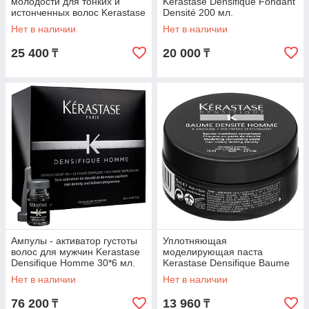
молодости для тонких и
Kerastase Densifique Fondant
истонченных волос Kerastase
Densité 200 мл.
Densifique Serum Jeunesse
Нет в наличии
Нет в наличии
100 мл.
25 400
20 000
₸
₸
Ампулы - активатор густоты
Уплотняющая
волос для мужчин Kerastase
моделирующая паста
Densifique Homme 30*6 мл.
Kerastase Densifique Baume
Densite Homme 75 мл.
Нет в наличии
Нет в наличии
76 200
13 960
₸
₸