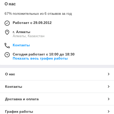
О нас
В линии "Lady Winter" представлен полный спектр средств,
необходимый для полноценной заботы о локонах и кожных
67% положительных из 6 отзывов за год
покровах: шампунь, бальзам, гель для душа, стайлинговый
спрей и крем для рук. Разные по назначению, они
Работает с 29.09.2012
объединены одной общей способностью- защищать от
зимнего "негатива". С ними прядям и коже не страшны
г. Алматы
резкие температурные скачки, холодный воздух улиц и сухой
Алматы, Казахстан
помещений, они не теряют драгоценную влагу, остаются
ухоженными и здоровыми.
Контакты
Сегодня работает с 10:00 до 18:30
Показать весь график работы
О нас
Контакты
Доставка и оплата
График работы